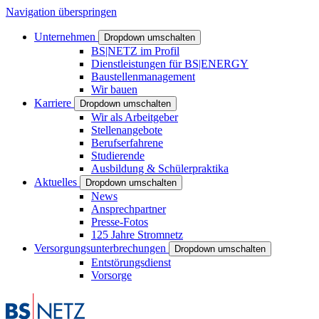
Navigation überspringen
Unternehmen
Dropdown umschalten
BS|NETZ im Profil
Dienstleistungen für BS|ENERGY
Baustellenmanagement
Wir bauen
Karriere
Dropdown umschalten
Wir als Arbeitgeber
Stellenangebote
Berufserfahrene
Studierende
Ausbildung & Schülerpraktika
Aktuelles
Dropdown umschalten
News
Ansprechpartner
Presse-Fotos
125 Jahre Stromnetz
Versorgungsunterbrechungen
Dropdown umschalten
Entstörungsdienst
Vorsorge