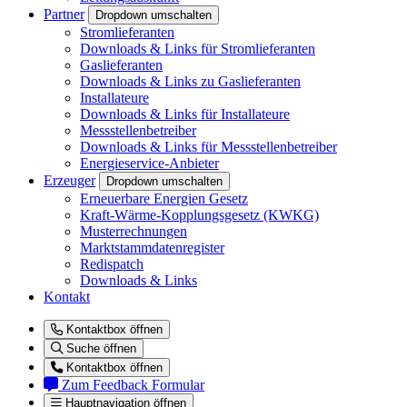
Partner
Dropdown umschalten
Stromlieferanten
Downloads & Links für Stromlieferanten
Gaslieferanten
Downloads & Links zu Gaslieferanten
Installateure
Downloads & Links für Installateure
Messstellenbetreiber
Downloads & Links für Messstellenbetreiber
Energieservice-Anbieter
Erzeuger
Dropdown umschalten
Erneuerbare Energien Gesetz
Kraft-Wärme-Kopplungsgesetz (KWKG)
Musterrechnungen
Marktstammdatenregister
Redispatch
Downloads & Links
Kontakt
Kontaktbox öffnen
Suche öffnen
Kontaktbox öffnen
Zum Feedback Formular
Hauptnavigation öffnen