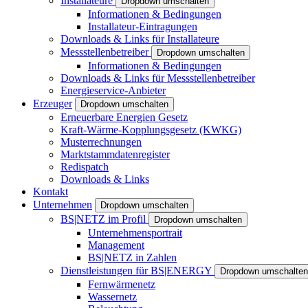
Installateure
Dropdown umschalten
Informationen & Bedingungen
Installateur-Eintragungen
Downloads & Links für Installateure
Messstellenbetreiber
Dropdown umschalten
Informationen & Bedingungen
Downloads & Links für Messstellenbetreiber
Energieservice-Anbieter
Erzeuger
Dropdown umschalten
Erneuerbare Energien Gesetz
Kraft-Wärme-Kopplungsgesetz (KWKG)
Musterrechnungen
Marktstammdatenregister
Redispatch
Downloads & Links
Kontakt
Unternehmen
Dropdown umschalten
BS|NETZ im Profil
Dropdown umschalten
Unternehmensportrait
Management
BS|NETZ in Zahlen
Dienstleistungen für BS|ENERGY
Dropdown umschalten
Fernwärmenetz
Wassernetz