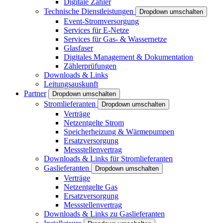
Digitale Zähler
Technische Dienstleistungen
Dropdown umschalten
Event-Stromversorgung
Services für E-Netze
Services für Gas- & Wassernetze
Glasfaser
Digitales Management & Dokumentation
Zählerprüfungen
Downloads & Links
Leitungsauskunft
Partner
Dropdown umschalten
Stromlieferanten
Dropdown umschalten
Verträge
Netzentgelte Strom
Speicherheizung & Wärmepumpen
Ersatzversorgung
Messstellenvertrag
Downloads & Links für Stromlieferanten
Gaslieferanten
Dropdown umschalten
Verträge
Netzentgelte Gas
Ersatzversorgung
Messstellenvertrag
Downloads & Links zu Gaslieferanten