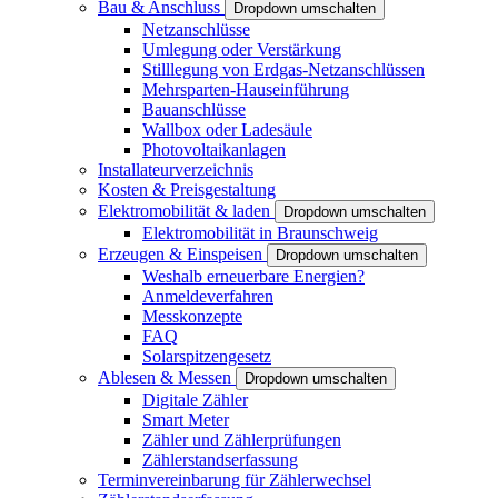
Bau & Anschluss
Dropdown umschalten
Netzanschlüsse
Umlegung oder Verstärkung
Stilllegung von Erdgas-Netzanschlüssen
Mehrsparten-Hauseinführung
Bauanschlüsse
Wallbox oder Ladesäule
Photovoltaikanlagen
Installateurverzeichnis
Kosten & Preisgestaltung
Elektromobilität & laden
Dropdown umschalten
Elektromobilität in Braunschweig
Erzeugen & Einspeisen
Dropdown umschalten
Weshalb erneuerbare Energien?
Anmeldeverfahren
Messkonzepte
FAQ
Solarspitzengesetz
Ablesen & Messen
Dropdown umschalten
Digitale Zähler
Smart Meter
Zähler und Zählerprüfungen
Zählerstandserfassung
Terminvereinbarung für Zählerwechsel