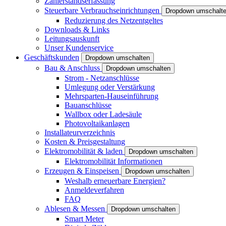
Zählerstandserfassung
Steuerbare Verbrauchseinrichtungen
Dropdown umschalt
Reduzierung des Netzentgeltes
Downloads & Links
Leitungsauskunft
Unser Kundenservice
Geschäftskunden
Dropdown umschalten
Bau & Anschluss
Dropdown umschalten
Strom - Netzanschlüsse
Umlegung oder Verstärkung
Mehrsparten-Hauseinführung
Bauanschlüsse
Wallbox oder Ladesäule
Photovoltaikanlagen
Installateurverzeichnis
Kosten & Preisgestaltung
Elektromobilität & laden
Dropdown umschalten
Elektromobilität Informationen
Erzeugen & Einspeisen
Dropdown umschalten
Weshalb erneuerbare Energien?
Anmeldeverfahren
FAQ
Ablesen & Messen
Dropdown umschalten
Smart Meter