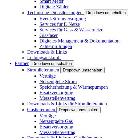
Smart Meter
Digitale Zähler
Technische Dienstleistungen
Dropdown umschalten
Event-Stromversorgung
Services für E-Netze
Services für Gas- & Wassernetze
Glasfaser
Digitales Management & Dokumentation
Zählerprüfungen
Downloads & Links
Leitungsauskunft
Partner
Dropdown umschalten
Stromlieferanten
Dropdown umschalten
Verträge
Netzentgelte Strom
Speicherheizung & Wärmepumpen
Ersatzversorgung
Messstellenvertrag
Downloads & Links für Stromlieferanten
Gaslieferanten
Dropdown umschalten
Verträge
Netzentgelte Gas
Ersatzversorgung
Messstellenvertrag
Downloads & Links zu Gaslieferanten