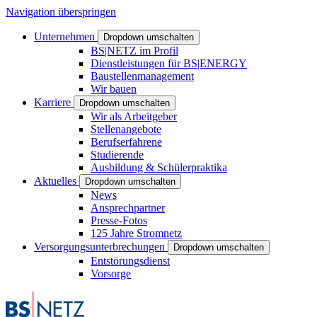
Navigation überspringen
Unternehmen
Dropdown umschalten
BS|NETZ im Profil
Dienstleistungen für BS|ENERGY
Baustellenmanagement
Wir bauen
Karriere
Dropdown umschalten
Wir als Arbeitgeber
Stellenangebote
Berufserfahrene
Studierende
Ausbildung & Schülerpraktika
Aktuelles
Dropdown umschalten
News
Ansprechpartner
Presse-Fotos
125 Jahre Stromnetz
Versorgungsunterbrechungen
Dropdown umschalten
Entstörungsdienst
Vorsorge