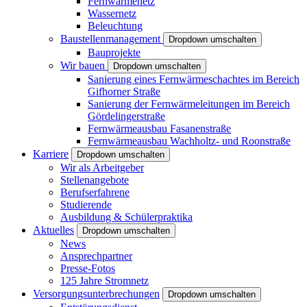
Fernwärmenetz
Wassernetz
Beleuchtung
Baustellenmanagement
Dropdown umschalten
Bauprojekte
Wir bauen
Dropdown umschalten
Sanierung eines Fernwärmeschachtes im Bereich
Gifhorner Straße
Sanierung der Fernwärmeleitungen im Bereich
Gördelingerstraße
Fernwärmeausbau Fasanenstraße
Fernwärmeausbau Wachholtz- und Roonstraße
Karriere
Dropdown umschalten
Wir als Arbeitgeber
Stellenangebote
Berufserfahrene
Studierende
Ausbildung & Schülerpraktika
Aktuelles
Dropdown umschalten
News
Ansprechpartner
Presse-Fotos
125 Jahre Stromnetz
Versorgungsunterbrechungen
Dropdown umschalten