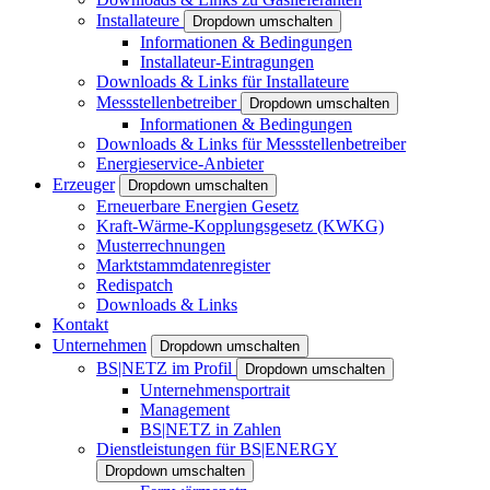
Installateure
Dropdown umschalten
Informationen & Bedingungen
Installateur-Eintragungen
Downloads & Links für Installateure
Messstellenbetreiber
Dropdown umschalten
Informationen & Bedingungen
Downloads & Links für Messstellenbetreiber
Energieservice-Anbieter
Erzeuger
Dropdown umschalten
Erneuerbare Energien Gesetz
Kraft-Wärme-Kopplungsgesetz (KWKG)
Musterrechnungen
Marktstammdatenregister
Redispatch
Downloads & Links
Kontakt
Unternehmen
Dropdown umschalten
BS|NETZ im Profil
Dropdown umschalten
Unternehmensportrait
Management
BS|NETZ in Zahlen
Dienstleistungen für BS|ENERGY
Dropdown umschalten