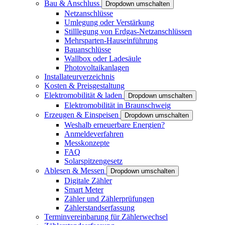
Bau & Anschluss
Dropdown umschalten
Netzanschlüsse
Umlegung oder Verstärkung
Stilllegung von Erdgas-Netzanschlüssen
Mehrsparten-Hauseinführung
Bauanschlüsse
Wallbox oder Ladesäule
Photovoltaikanlagen
Installateurverzeichnis
Kosten & Preisgestaltung
Elektromobilität & laden
Dropdown umschalten
Elektromobilität in Braunschweig
Erzeugen & Einspeisen
Dropdown umschalten
Weshalb erneuerbare Energien?
Anmeldeverfahren
Messkonzepte
FAQ
Solarspitzengesetz
Ablesen & Messen
Dropdown umschalten
Digitale Zähler
Smart Meter
Zähler und Zählerprüfungen
Zählerstandserfassung
Terminvereinbarung für Zählerwechsel