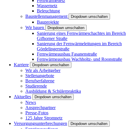
Fernwärmenetz
Wassernetz
Beleuchtung
Baustellenmanagement
Dropdown umschalten
Bauprojekte
Wir bauen
Dropdown umschalten
Sanierung eines Fernwärmeschachtes im Bereich
Gifhorner Straße
Sanierung der Fernwärmeleitungen im Bereich
Gördelingerstraße
Fernwärmeausbau Fasanenstraße
Fernwärmeausbau Wachholtz- und Roonstraße
Karriere
Dropdown umschalten
Wir als Arbeitgeber
Stellenangebote
Berufserfahrene
Studierende
Ausbildung & Schülerpraktika
Aktuelles
Dropdown umschalten
News
Ansprechpartner
Presse-Fotos
125 Jahre Stromnetz
Versorgungsunterbrechungen
Dropdown umschalten