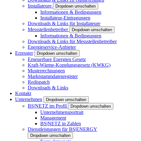
Installateure
Dropdown umschalten
Informationen & Bedingungen
Installateur-Eintragungen
Downloads & Links für Installateure
Messstellenbetreiber
Dropdown umschalten
Informationen & Bedingungen
Downloads & Links für Messstellenbetreiber
Energieservice-Anbieter
Erzeuger
Dropdown umschalten
Erneuerbare Energien Gesetz
Kraft-Wärme-Kopplungsgesetz (KWKG)
Musterrechnungen
Marktstammdatenregister
Redispatch
Downloads & Links
Kontakt
Unternehmen
Dropdown umschalten
BS|NETZ im Profil
Dropdown umschalten
Unternehmensportrait
Management
BS|NETZ in Zahlen
Dienstleistungen für BS|ENERGY
Dropdown umschalten