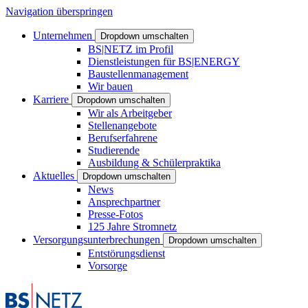
Navigation überspringen
Unternehmen
Dropdown umschalten
BS|NETZ im Profil
Dienstleistungen für BS|ENERGY
Baustellenmanagement
Wir bauen
Karriere
Dropdown umschalten
Wir als Arbeitgeber
Stellenangebote
Berufserfahrene
Studierende
Ausbildung & Schülerpraktika
Aktuelles
Dropdown umschalten
News
Ansprechpartner
Presse-Fotos
125 Jahre Stromnetz
Versorgungsunterbrechungen
Dropdown umschalten
Entstörungsdienst
Vorsorge