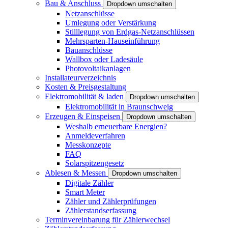
Bau & Anschluss
Dropdown umschalten
Netzanschlüsse
Umlegung oder Verstärkung
Stilllegung von Erdgas-Netzanschlüssen
Mehrsparten-Hauseinführung
Bauanschlüsse
Wallbox oder Ladesäule
Photovoltaikanlagen
Installateurverzeichnis
Kosten & Preisgestaltung
Elektromobilität & laden
Dropdown umschalten
Elektromobilität in Braunschweig
Erzeugen & Einspeisen
Dropdown umschalten
Weshalb erneuerbare Energien?
Anmeldeverfahren
Messkonzepte
FAQ
Solarspitzengesetz
Ablesen & Messen
Dropdown umschalten
Digitale Zähler
Smart Meter
Zähler und Zählerprüfungen
Zählerstandserfassung
Terminvereinbarung für Zählerwechsel