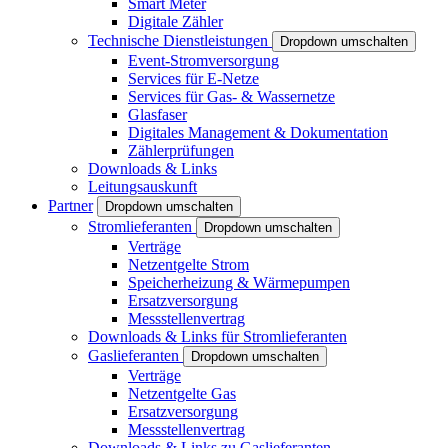
Smart Meter
Digitale Zähler
Technische Dienstleistungen
Dropdown umschalten
Event-Stromversorgung
Services für E-Netze
Services für Gas- & Wassernetze
Glasfaser
Digitales Management & Dokumentation
Zählerprüfungen
Downloads & Links
Leitungsauskunft
Partner
Dropdown umschalten
Stromlieferanten
Dropdown umschalten
Verträge
Netzentgelte Strom
Speicherheizung & Wärmepumpen
Ersatzversorgung
Messstellenvertrag
Downloads & Links für Stromlieferanten
Gaslieferanten
Dropdown umschalten
Verträge
Netzentgelte Gas
Ersatzversorgung
Messstellenvertrag
Downloads & Links zu Gaslieferanten