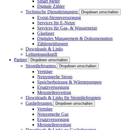
Smart Meter
Digitale Zähler
Technische Dienstleistungen
Dropdown umschalten
Event-Stromversorgung
Services für E-Netze
Services für Gas- & Wassernetze
Glasfaser
Digitales Management & Dokumentation
Zählerprüfungen
Downloads & Links
Leitungsauskunft
Partner
Dropdown umschalten
Stromlieferanten
Dropdown umschalten
Verträge
Netzentgelte Strom
Speicherheizung & Wärmepumpen
Ersatzversorgung
Messstellenvertrag
Downloads & Links für Stromlieferanten
Gaslieferanten
Dropdown umschalten
Verträge
Netzentgelte Gas
Ersatzversorgung
Messstellenvertrag
Downloads & Links zu Gaslieferanten