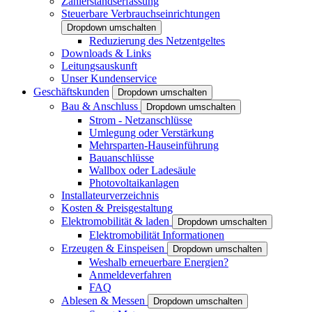
Zählerstandserfassung
Steuerbare Verbrauchseinrichtungen
Dropdown umschalten
Reduzierung des Netzentgeltes
Downloads & Links
Leitungsauskunft
Unser Kundenservice
Geschäftskunden
Dropdown umschalten
Bau & Anschluss
Dropdown umschalten
Strom - Netzanschlüsse
Umlegung oder Verstärkung
Mehrsparten-Hauseinführung
Bauanschlüsse
Wallbox oder Ladesäule
Photovoltaikanlagen
Installateurverzeichnis
Kosten & Preisgestaltung
Elektromobilität & laden
Dropdown umschalten
Elektromobilität Informationen
Erzeugen & Einspeisen
Dropdown umschalten
Weshalb erneuerbare Energien?
Anmeldeverfahren
FAQ
Ablesen & Messen
Dropdown umschalten