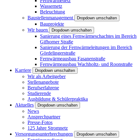
Fernwärmenetz
Wassernetz
Beleuchtung
Baustellenmanagement
Dropdown umschalten
Bauprojekte
Wir bauen
Dropdown umschalten
Sanierung eines Fernwärmeschachtes im Bereich
Gifhorner Straße
Sanierung der Fernwärmeleitungen im Bereich
Gördelingerstraße
Fernwärmeausbau Fasanenstraße
Fernwärmeausbau Wachholtz- und Roonstraße
Karriere
Dropdown umschalten
Wir als Arbeitgeber
Stellenangebote
Berufserfahrene
Studierende
Ausbildung & Schülerpraktika
Aktuelles
Dropdown umschalten
News
Ansprechpartner
Presse-Fotos
125 Jahre Stromnetz
Versorgungsunterbrechungen
Dropdown umschalten