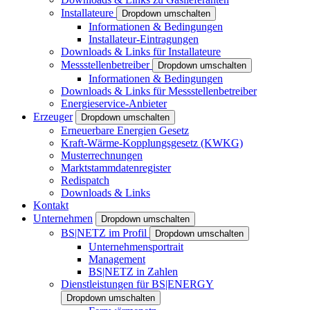
Installateure
Dropdown umschalten
Informationen & Bedingungen
Installateur-Eintragungen
Downloads & Links für Installateure
Messstellenbetreiber
Dropdown umschalten
Informationen & Bedingungen
Downloads & Links für Messstellenbetreiber
Energieservice-Anbieter
Erzeuger
Dropdown umschalten
Erneuerbare Energien Gesetz
Kraft-Wärme-Kopplungsgesetz (KWKG)
Musterrechnungen
Marktstammdatenregister
Redispatch
Downloads & Links
Kontakt
Unternehmen
Dropdown umschalten
BS|NETZ im Profil
Dropdown umschalten
Unternehmensportrait
Management
BS|NETZ in Zahlen
Dienstleistungen für BS|ENERGY
Dropdown umschalten