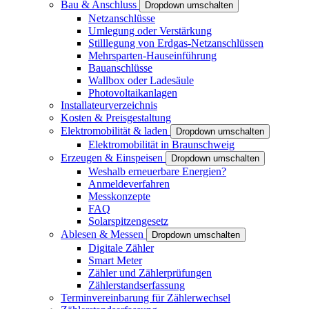
Bau & Anschluss
Dropdown umschalten
Netzanschlüsse
Umlegung oder Verstärkung
Stilllegung von Erdgas-Netzanschlüssen
Mehrsparten-Hauseinführung
Bauanschlüsse
Wallbox oder Ladesäule
Photovoltaikanlagen
Installateurverzeichnis
Kosten & Preisgestaltung
Elektromobilität & laden
Dropdown umschalten
Elektromobilität in Braunschweig
Erzeugen & Einspeisen
Dropdown umschalten
Weshalb erneuerbare Energien?
Anmeldeverfahren
Messkonzepte
FAQ
Solarspitzengesetz
Ablesen & Messen
Dropdown umschalten
Digitale Zähler
Smart Meter
Zähler und Zählerprüfungen
Zählerstandserfassung
Terminvereinbarung für Zählerwechsel