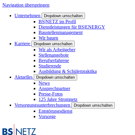
Navigation überspringen
Unternehmen
Dropdown umschalten
BS|NETZ im Profil
Dienstleistungen für BS|ENERGY
Baustellenmanagement
Wir bauen
Karriere
Dropdown umschalten
Wir als Arbeitgeber
Stellenangebote
Berufserfahrene
Studierende
Ausbildung & Schülerpraktika
Aktuelles
Dropdown umschalten
News
Ansprechpartner
Presse-Fotos
125 Jahre Stromnetz
Versorgungsunterbrechungen
Dropdown umschalten
Entstörungsdienst
Vorsorge