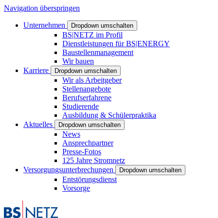
Navigation überspringen
Unternehmen
Dropdown umschalten
BS|NETZ im Profil
Dienstleistungen für BS|ENERGY
Baustellenmanagement
Wir bauen
Karriere
Dropdown umschalten
Wir als Arbeitgeber
Stellenangebote
Berufserfahrene
Studierende
Ausbildung & Schülerpraktika
Aktuelles
Dropdown umschalten
News
Ansprechpartner
Presse-Fotos
125 Jahre Stromnetz
Versorgungsunterbrechungen
Dropdown umschalten
Entstörungsdienst
Vorsorge