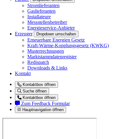
Stromlieferanten
Gaslieferanten
Installateure
Messstellenbetreiber
Energieservice-Anbieter
Erzeuger
Dropdown umschalten
Erneuerbare Energien Gesetz
Kraft-Wärme-Kopplungsgesetz (KWKG)
Musterrechnungen
Marktstammdatenregister
Redispatch
Downloads & Links
Kontakt
Kontaktbox öffnen
Suche öffnen
Kontaktbox öffnen
Zum Feedback Formular
Hauptnavigation öffnen