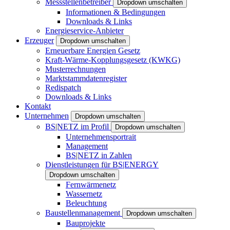
Messstellenbetreiber
Dropdown umschalten
Informationen & Bedingungen
Downloads & Links
Energieservice-Anbieter
Erzeuger
Dropdown umschalten
Erneuerbare Energien Gesetz
Kraft-Wärme-Kopplungsgesetz (KWKG)
Musterrechnungen
Marktstammdatenregister
Redispatch
Downloads & Links
Kontakt
Unternehmen
Dropdown umschalten
BS|NETZ im Profil
Dropdown umschalten
Unternehmensportrait
Management
BS|NETZ in Zahlen
Dienstleistungen für BS|ENERGY
Dropdown umschalten
Fernwärmenetz
Wassernetz
Beleuchtung
Baustellenmanagement
Dropdown umschalten
Bauprojekte