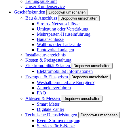
Leitungsauskunft
Unser Kundenservice
Geschäftskunden
Dropdown umschalten
Bau & Anschluss
Dropdown umschalten
Strom - Netzanschlüsse
Umlegung oder Verstärkung
Mehrsparten-Hauseinführung
Bauanschlüsse
Wallbox oder Ladesäule
Photovoltaikanlagen
Installateurverzeichnis
Kosten & Preisgestaltung
Elektromobilität & laden
Dropdown umschalten
Elektromobilität Informationen
Erzeugen & Einspeisen
Dropdown umschalten
Weshalb erneuerbare Energien?
Anmeldeverfahren
FAQ
Ablesen & Messen
Dropdown umschalten
Smart Meter
Digitale Zähler
Technische Dienstleistungen
Dropdown umschalten
Event-Stromversorgung
Services für E-Netze