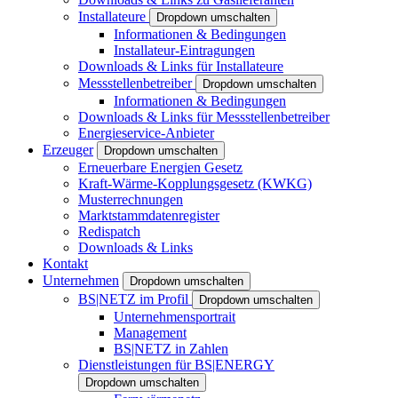
Installateure
Dropdown umschalten
Informationen & Bedingungen
Installateur-Eintragungen
Downloads & Links für Installateure
Messstellenbetreiber
Dropdown umschalten
Informationen & Bedingungen
Downloads & Links für Messstellenbetreiber
Energieservice-Anbieter
Erzeuger
Dropdown umschalten
Erneuerbare Energien Gesetz
Kraft-Wärme-Kopplungsgesetz (KWKG)
Musterrechnungen
Marktstammdatenregister
Redispatch
Downloads & Links
Kontakt
Unternehmen
Dropdown umschalten
BS|NETZ im Profil
Dropdown umschalten
Unternehmensportrait
Management
BS|NETZ in Zahlen
Dienstleistungen für BS|ENERGY
Dropdown umschalten