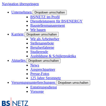
Navigation überspringen
Unternehmen
Dropdown umschalten
BS|NETZ im Profil
Dienstleistungen für BS|ENERGY
Baustellenmanagement
Wir bauen
Karriere
Dropdown umschalten
Wir als Arbeitgeber
Stellenangebote
Berufserfahrene
Studierende
Ausbildung & Schülerpraktika
Aktuelles
Dropdown umschalten
News
Ansprechpartner
Presse-Fotos
125 Jahre Stromnetz
Versorgungsunterbrechungen
Dropdown umschalten
Entstörungsdienst
Vorsorge