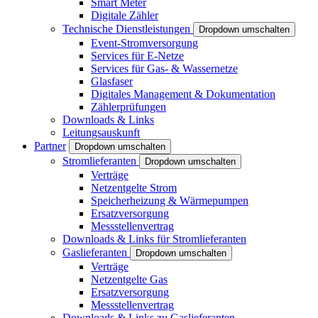
Smart Meter
Digitale Zähler
Technische Dienstleistungen
Dropdown umschalten
Event-Stromversorgung
Services für E-Netze
Services für Gas- & Wassernetze
Glasfaser
Digitales Management & Dokumentation
Zählerprüfungen
Downloads & Links
Leitungsauskunft
Partner
Dropdown umschalten
Stromlieferanten
Dropdown umschalten
Verträge
Netzentgelte Strom
Speicherheizung & Wärmepumpen
Ersatzversorgung
Messstellenvertrag
Downloads & Links für Stromlieferanten
Gaslieferanten
Dropdown umschalten
Verträge
Netzentgelte Gas
Ersatzversorgung
Messstellenvertrag
Downloads & Links zu Gaslieferanten