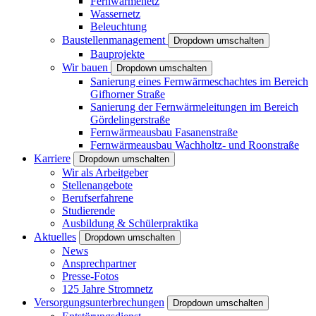
Fernwärmenetz
Wassernetz
Beleuchtung
Baustellenmanagement
Dropdown umschalten
Bauprojekte
Wir bauen
Dropdown umschalten
Sanierung eines Fernwärmeschachtes im Bereich
Gifhorner Straße
Sanierung der Fernwärmeleitungen im Bereich
Gördelingerstraße
Fernwärmeausbau Fasanenstraße
Fernwärmeausbau Wachholtz- und Roonstraße
Karriere
Dropdown umschalten
Wir als Arbeitgeber
Stellenangebote
Berufserfahrene
Studierende
Ausbildung & Schülerpraktika
Aktuelles
Dropdown umschalten
News
Ansprechpartner
Presse-Fotos
125 Jahre Stromnetz
Versorgungsunterbrechungen
Dropdown umschalten