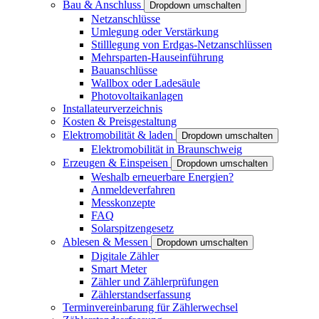
Bau & Anschluss
Dropdown umschalten
Netzanschlüsse
Umlegung oder Verstärkung
Stilllegung von Erdgas-Netzanschlüssen
Mehrsparten-Hauseinführung
Bauanschlüsse
Wallbox oder Ladesäule
Photovoltaikanlagen
Installateurverzeichnis
Kosten & Preisgestaltung
Elektromobilität & laden
Dropdown umschalten
Elektromobilität in Braunschweig
Erzeugen & Einspeisen
Dropdown umschalten
Weshalb erneuerbare Energien?
Anmeldeverfahren
Messkonzepte
FAQ
Solarspitzengesetz
Ablesen & Messen
Dropdown umschalten
Digitale Zähler
Smart Meter
Zähler und Zählerprüfungen
Zählerstandserfassung
Terminvereinbarung für Zählerwechsel